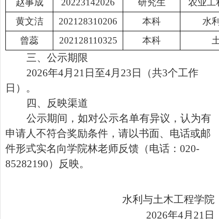
赵事成
20223142026
研究生
农业工
黄文洁
202128310206
本科
水
曾蕊
202128110325
本科
三、公示期限
2026
年
4
月
21
日至
4
月
23
日（共
3
个工作
日）。
四、反映渠道
公示期间，如对公示名单有异议，认为有
申请人不符合奖励条件，请以书面、电话或邮
件形式实名向学院
林
老师反馈（电话：
020-
85282190）反映。
水利与土木工程
学院
2026
年
4
月
21
日