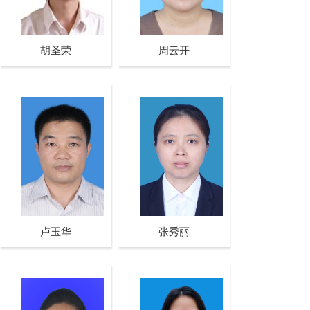
胡圣荣
周云开
卢玉华
张秀丽