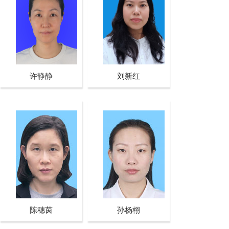
许静静
刘新红
陈穗茵
孙杨栩