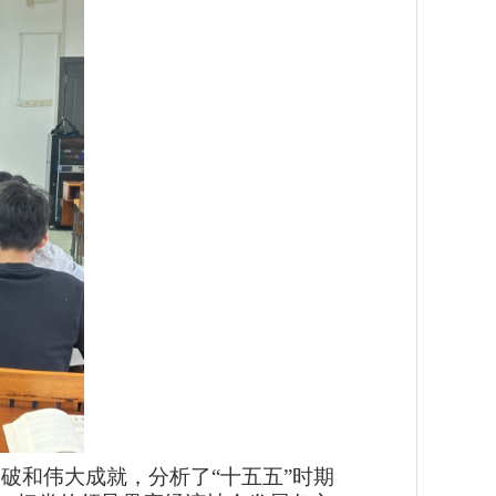
突破和伟大成就，分析了
“
十五五
”
时期