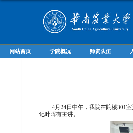
网站首页
学院概况
师资队伍
4
月
24
日中午，我院在院楼
301
室
记叶晖有主讲。