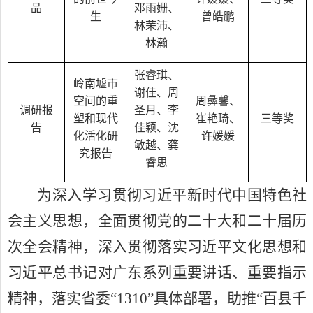
品
邓雨姗、
生
曾皓鹏
林荣沛、
林瀚
张睿琪、
岭南墟市
谢佳、周
空间的重
周彝馨、
调研报
圣月、李
塑和现代
崔艳琦、
三等奖
告
佳颖、沈
化活化研
许媛媛
敏越、龚
究报告
睿思
为深入学习贯彻习近平新时代中国特色社
会主义思想，全面贯彻党的二十大和二十届历
次全会精神，深入贯彻落实习近平文化思想和
习近平总书记对广东系列重要讲话、重要指示
精神，落实省委“
1310”
具体部署，助推“百县千