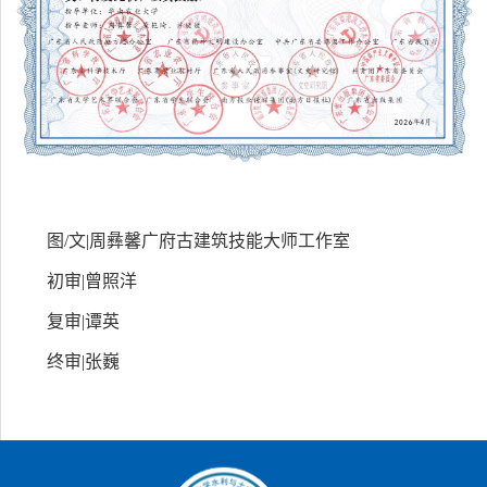
图
/
文
|
周彝馨广府古建筑技能大师工作室
初审
|
曾照洋
复审
|
谭英
终审
|
张巍