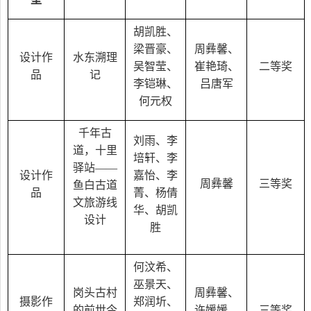
胡凯胜、
梁晋豪、
周彝馨、
设计作
水东溯理
吴智莹、
崔艳琦、
二等奖
品
记
李铠琳、
吕唐军
何元权
千年古
刘雨、李
道，十里
培轩、李
驿站——
设计作
嘉怡、李
周彝馨
三等奖
鱼白古道
品
菁、杨倩
文旅游线
华、胡凯
设计
胜
何汶希、
巫景天、
岗头古村
周彝馨、
摄影作
郑润圻、
的前世今
许媛媛、
三等奖